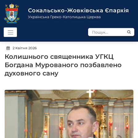
Перейти
до
Сокальсько-Жовківська Єпархія
контенту
Українська Греко-Католицька Церква
2 Квітня 2026
Колишнього священника УГКЦ
Богдана Мурованого позбавлено
духовного сану