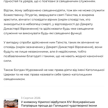
гідностей та урядів, що є пов’язані зі священичим служінням.
Відтак, йому заборонено священнодіяти, тож він не може служити
Божественну Літургію, звершувати святі Таїнства, в зокрема
хрестити, вінчати і сповідати вірних (окрім сповіді тих, хто
знаходиться в небезпеці смерті, у відповідності до Декрету
Дикастерії Віровчення) та здійснювати будь-яке священиче
служіння чи виконувати будь-які священичі функції.
У випадку спроби здійснення ним Таїнств, таких як вінчання чи
сповідь (окрім зазначених у Декреті Дикастерії Віровчення), вони
будуть не лише незаконними, але й недійсними, тобто
позбавленими благодаті і такими, що не мають жодної канонічної
сили.
Також Богдан Мурований не має права діяти від імені Католицької
Церкви та не має права називати себе греко-католицьким
священником.
3 Серпня 2026
У княжому Крилосі відбулася XIV Всеукраїнська
Патріарша проща до Галицької чудотворної ікони