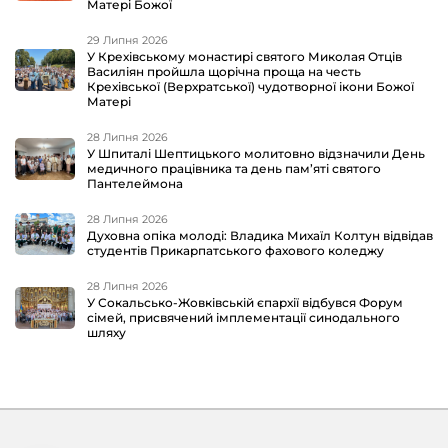
Матері Божої
29 Липня 2026
У Крехівському монастирі святого Миколая Отців
Василіян пройшла щорічна проща на честь
Крехівської (Верхратської) чудотворної ікони Божої
Матері
28 Липня 2026
У Шпиталі Шептицького молитовно відзначили День
медичного працівника та день пам’яті святого
Пантелеймона
28 Липня 2026
Духовна опіка молоді: Владика Михаїл Колтун відвідав
студентів Прикарпатського фахового коледжу
28 Липня 2026
У Сокальсько-Жовківській єпархії відбувся Форум
сімей, присвячений імплементації синодального
шляху