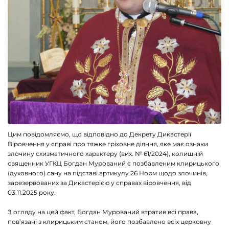
Цим повідомляємо, що відповідно до Декрету Дикастерії
Віровчення у справі про тяжке гріховне діяння, яке має ознаки
злочину схизматичного характеру (вих. № 61/2024), колишній
священник УГКЦ Богдан Мурований є позбавленим клирицького
(духовного) сану на підставі артикулу 26 Норм щодо злочинів,
зарезервованих за Дикастерією у справах віровчення, від
03.11.2025 року.
З огляду на цей факт, Богдан Мурований втратив всі права,
пов’язані з клирицьким станом, його позбавлено всіх церковну