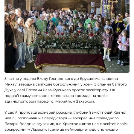
5 квітня у неділю Входу Господнього до Єрусалима, владика
Михаїл звершив святкове богослужіння у храмі Зіслання Святого
Духа у селі Потелич Рава-Руського протопресвітеріату. На
подвір’ї храму єпископа тепло вітала громада на чолі з
адміністратором парафії о. Михайлом Захарком.
У своїй проповіді архиєрей розкрив глибокий зміст подій Квітної
неділі, розпочавши з передісторії — воскресіння праведного
Лазаря. Владика зауважив, що Христос «щиро нам посвітив своїм
воскресінням Лазаря», і саме це неймовірне чудо спонукало