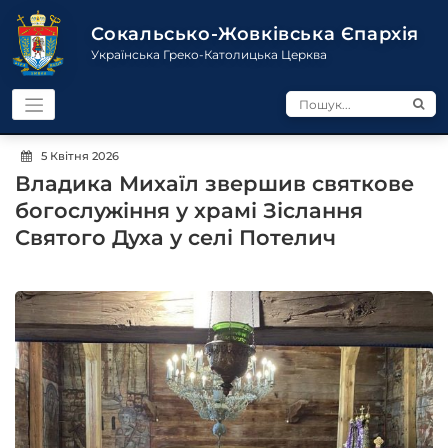
Перейти
до
Сокальсько-Жовківська Єпархія
контенту
Українська Греко-Католицька Церква
5 Квітня 2026
Владика Михаїл звершив святкове
богослужіння у храмі Зіслання
Святого Духа у селі Потелич