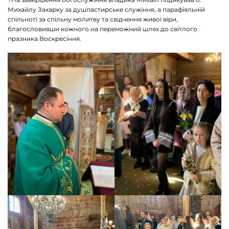
Михайлу Захарку за душпастирське служіння, а парафіяльній
спільноті за спільну молитву та свідчення живої віри,
благословивши кожного на переможний шлях до світлого
празника Воскресіння.