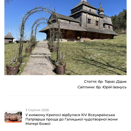
Стаття: бр. Тарас Дідик
Світлини: бр. Юрій Іванусь
3 Серпня 2026
У княжому Крилосі відбулася XIV Всеукраїнська
Патріарша проща до Галицької чудотворної ікони
Матері Божої