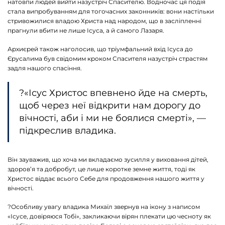
натовпи людей вийти назустріч Спасителю. Водночас ця подія
стала випробуванням для тогочасних законників: вони настільки
стривожилися владою Христа над народом, що в засліпленні
прагнули вбити не лише Ісуса, а й самого Лазаря.
Архиєрей також наголосив, що тріумфальний вхід Ісуса до
Єрусалима був свідомим кроком Спасителя назустріч страстям
задля нашого спасіння.
?«Ісус Христос впевнено йде на смерть,
щоб через неї відкрити нам дорогу до
вічності, аби і ми не боялися смерті», —
підкреслив владика.
Він зауважив, що хоча ми вкладаємо зусилля у виховання дітей,
здоров’я та добробут, це лише коротке земне життя, тоді як
Христос віддає всього Себе для продовження нашого життя у
вічності.
?Особливу увагу владика Михаїл звернув на ікону з написом
«Ісусе, довіряюся Тобі», закликаючи вірян плекати цю чесноту як