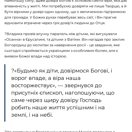
найбільшу силу, адже довіра Богові є основою святої віри, яка дає
впевненість у житті. Ми потребуємо довіряти не лише Творцю, а й
бути вірними у довірі один одному, що є величезною підтримкою
для громади. У Божих руках перебуває весь світ, і Він прагне
відновити втрачене через гріх довір’я людини до Отця.
?Владика провів влучну паралель між дітьми, які вигукували
«Осанна» в Єрусалимі, та дітьми з Фатіми. Він нагадав про заклик
Богородиці до молитви за навернення росії – це завдання, яке
сьогодні сприймається українцями з особливим болем, але є
виявом Божої влади над історією.
?«Будьмо як діти, довірмося Богові, і
ворог впаде, а віра наша
восторжествує», — звернувся до
присутніх єпископ, наголошуючи, що
саме через щиру довіру Господь
робить наше життя успішним і на
землі, і на небі.
?На завершення богослужіння владика Михаїл подякував о.