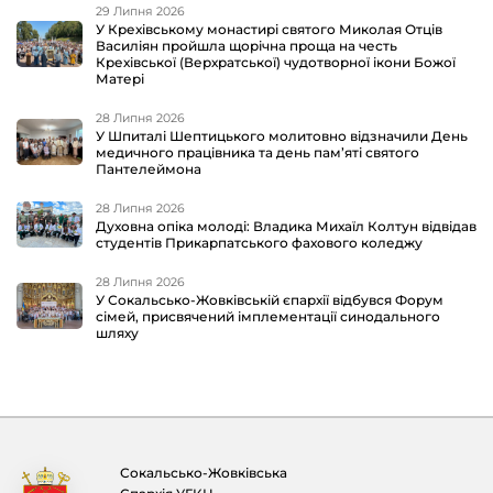
29 Липня 2026
У Крехівському монастирі святого Миколая Отців
Василіян пройшла щорічна проща на честь
Крехівської (Верхратської) чудотворної ікони Божої
Матері
28 Липня 2026
У Шпиталі Шептицького молитовно відзначили День
медичного працівника та день пам’яті святого
Пантелеймона
28 Липня 2026
Духовна опіка молоді: Владика Михаїл Колтун відвідав
студентів Прикарпатського фахового коледжу
28 Липня 2026
У Сокальсько-Жовківській єпархії відбувся Форум
сімей, присвячений імплементації синодального
шляху
Сокальсько-Жовківська