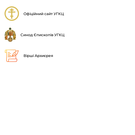
Офіційний сайт УГКЦ
Синод Єпископів УГКЦ
Вірші Архиєрея