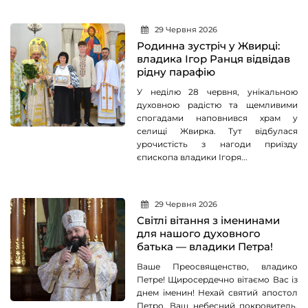
29 Червня 2026
Родинна зустріч у Жвирці:
владика Ігор Ранця відвідав
рідну парафію
У неділю 28 червня, унікальною
духовною радістю та щемливими
спогадами наповнився храм у
селищі Жвирка. Тут відбулася
урочистість з нагоди приїзду
єпископа владики Ігоря...
29 Червня 2026
Світлі вітання з іменинами
для нашого духовного
батька — владики Петра!
Ваше Преосвященство, владико
Петре! Щиросердечно вітаємо Вас із
днем іменин! Нехай святий апостол
Петро, Ваш небесний покровитель,