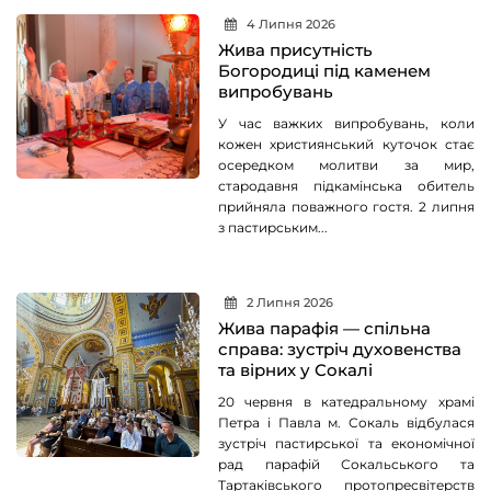
4 Липня 2026
Жива присутність
Богородиці під каменем
випробувань
У час важких випробувань, коли
кожен християнський куточок стає
осередком молитви за мир,
стародавня підкамінська обитель
прийняла поважного гостя. 2 липня
з пастирським...
2 Липня 2026
Жива парафія — спільна
справа: зустріч духовенства
та вірних у Сокалі
20 червня в катедральному храмі
Петра і Павла м. Сокаль відбулася
зустріч пастирської та економічної
рад парафій Сокальського та
Тартаківського протопресвітерств