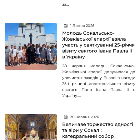
за...
1 Липня 2026
Молодь Сокальсько-
Жовківської єпархії взяла
участь у святкуванні 25-річчя
візиту святого Івана Павла ІІ
в Україну
28 червня молодь Сокальсько-
Жовківської єпархії долучилася до
урочистих заходів у Львові з нагоди
25-ї річниці апостольського візиту
святого Папи Івана Павла ІІ в
Україну....
30 Червня 2026
Величаве торжество єдності
та віри у Сокалі:
катедральний собор