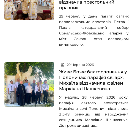
відзначив престольний
празник
29 червня, у день пам’яті святих
первоверховних апостолів Петра і
Павла катедральний собор
Сокальсько-Жовківської єпархії у
місті Сокаль став осередком
виняткового...
29 Червня 2026
Живе Боже благословення у
Полоничах: парафія св. арх.
Михаїла відзначила ювілей
Маркіяна Шашкевича
У неділю, 28 червня 2026 року,
парафія святого архистратига
Михаїла в селі Полоничі відзначила
215-ту річницю від народження
священника Маркіяна Шашкевича.
До громади завітав...