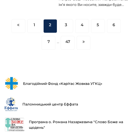
ім’я якого Ви носите, завжди буде...
Навігація
1
2
3
4
5
6
записів
7
47
…
Благодійний Фонд «Карітас Жовква УГКЦ»
Паломницький центр Еффата
Програма о. Романа Назаркевича "Слово Боже на
щодень"