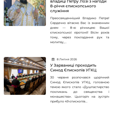
владиці Петру Лозі з нагоди
8-річчя єпископського
служіння
Преосвященніший Владико Петре!
Сердечно вітаємо Вас із знаменним
днем — 8-ю річницею Вашої
єпископської хіротонії! Вісім років
тому, через покладання рук та
молитву,...
8 Липня 2026
У Зарваниці проходить
Синод Єпископів УГКЦ
30 червня розпочався щорічний
Синод Єпископів УГКЦ, головною
темою якого стало «Душпастирство
покликань до священства і
монашества». Цьогоріч на зустріч
прибуло 49 єпископів...