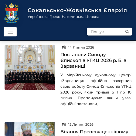
Перейти
до
Сокальсько-Жовківська Єпархія
контенту
Українська Греко-Католицька Церква
14 Липня 2026
Постанови Синоду
Єпископів УГКЦ 2026 р. Б. в
Зарваниці
У Марійському духовному центрі
«Зарваниця» офіційно завершив
свою роботу Синод Єпископів УГКЦ
2026 року, який тривав з 1 по 10
липня. Пропонуємо вашій увазі
офіційні постанови,...
12 Липня 2026
Вітання Преосвященнішому